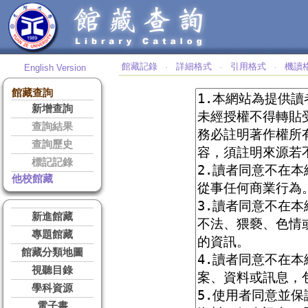
館藏記錄
詳細格式
引用格式
機讀
English Version
‧
‧
‧
館藏查詢
新增查詢
查詢結果
查詢歷史
標記記錄
他校館藏
新進館藏
專題館藏
館藏分類地圖
視聽目錄
學科資源
電子書