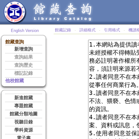
館藏記錄
詳細格式
引用格式
機讀
English Version
‧
‧
‧
館藏查詢
新增查詢
查詢結果
查詢歷史
標記記錄
他校館藏
新進館藏
專題館藏
館藏分類地圖
視聽目錄
學科資源
電子書