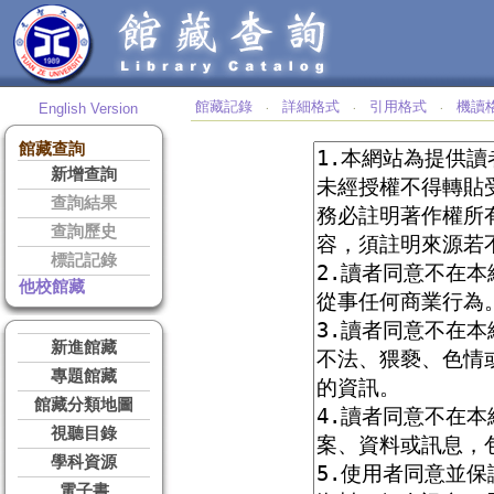
館藏記錄
詳細格式
引用格式
機讀
English Version
‧
‧
‧
館藏查詢
新增查詢
查詢結果
查詢歷史
標記記錄
他校館藏
新進館藏
專題館藏
館藏分類地圖
視聽目錄
學科資源
電子書