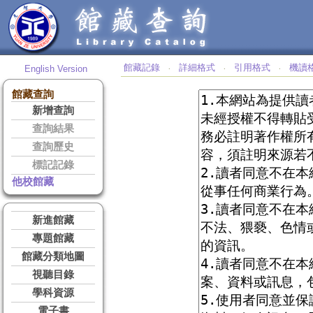
館藏記錄
詳細格式
引用格式
機讀
English Version
‧
‧
‧
館藏查詢
新增查詢
查詢結果
查詢歷史
標記記錄
他校館藏
新進館藏
專題館藏
館藏分類地圖
視聽目錄
學科資源
電子書