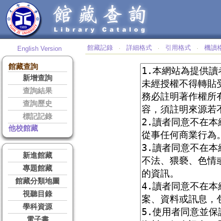
館藏記錄
詳細格式
引用格式
機讀
English Version
‧
‧
‧
館藏查詢
新增查詢
查詢結果
查詢歷史
標記記錄
他校館藏
新進館藏
專題館藏
館藏分類地圖
視聽目錄
學科資源
電子書