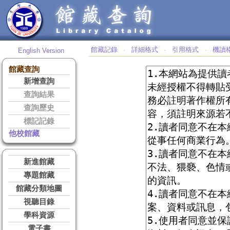
館藏記錄
詳細格式
引用格式
機讀
English Version
‧
‧
‧
館藏查詢
新增查詢
查詢結果
查詢歷史
標記記錄
他校館藏
新進館藏
專題館藏
館藏分類地圖
視聽目錄
學科資源
電子書