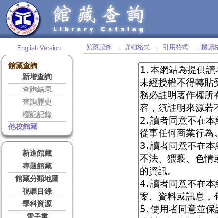
館藏記錄
詳細格式
引用格式
機讀
English Version
‧
‧
‧
館藏查詢
新增查詢
查詢結果
查詢歷史
標記記錄
他校館藏
新進館藏
專題館藏
館藏分類地圖
視聽目錄
學科資源
電子書