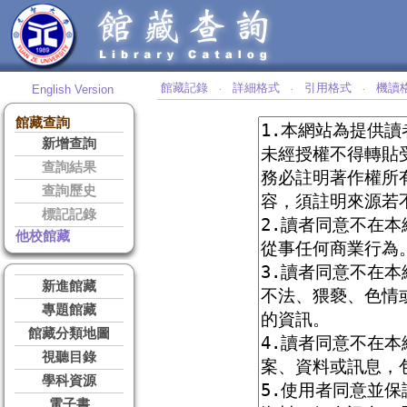
館藏記錄
詳細格式
引用格式
機讀
English Version
‧
‧
‧
館藏查詢
新增查詢
查詢結果
查詢歷史
標記記錄
他校館藏
新進館藏
專題館藏
館藏分類地圖
視聽目錄
學科資源
電子書