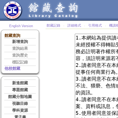
館藏記錄
詳細格式
引用格式
機讀
English Version
‧
‧
‧
館藏查詢
新增查詢
查詢結果
查詢歷史
標記記錄
他校館藏
新進館藏
專題館藏
館藏分類地圖
視聽目錄
學科資源
電子書