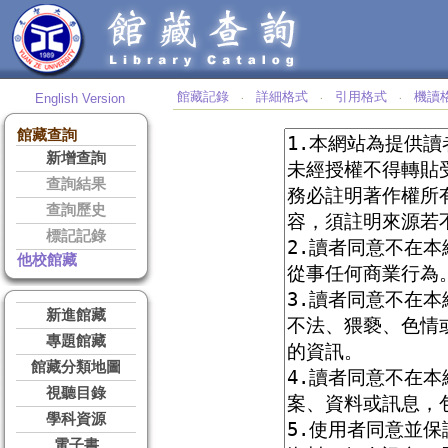
館藏記錄
詳細格式
引用格式
機讀
English Version
‧
‧
‧
館藏查詢
新增查詢
查詢結果
查詢歷史
標記記錄
他校館藏
新進館藏
專題館藏
館藏分類地圖
視聽目錄
學科資源
電子書