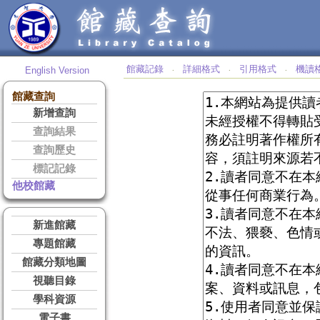
館藏記錄
詳細格式
引用格式
機讀
English Version
‧
‧
‧
館藏查詢
新增查詢
查詢結果
查詢歷史
標記記錄
他校館藏
新進館藏
專題館藏
館藏分類地圖
視聽目錄
學科資源
電子書