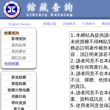
館藏記錄
詳細格式
引用格式
機讀
English Version
‧
‧
‧
館藏查詢
新增查詢
查詢結果
查詢歷史
標記記錄
他校館藏
新進館藏
專題館藏
館藏分類地圖
視聽目錄
學科資源
電子書