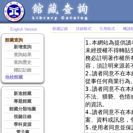
館藏記錄
詳細格式
引用格式
機讀
English Version
‧
‧
‧
館藏查詢
新增查詢
查詢結果
查詢歷史
標記記錄
他校館藏
新進館藏
專題館藏
館藏分類地圖
視聽目錄
學科資源
電子書