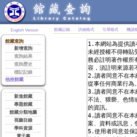
館藏記錄
詳細格式
引用格式
機讀
English Version
‧
‧
‧
館藏查詢
新增查詢
查詢結果
查詢歷史
標記記錄
他校館藏
新進館藏
專題館藏
館藏分類地圖
視聽目錄
學科資源
電子書