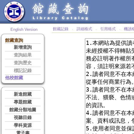
館藏記錄
詳細格式
引用格式
機讀
English Version
‧
‧
‧
館藏查詢
新增查詢
查詢結果
查詢歷史
標記記錄
他校館藏
新進館藏
專題館藏
館藏分類地圖
視聽目錄
學科資源
電子書