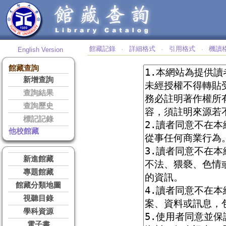
館藏記錄
詳細格式
引用格式
機讀
English Version
‧
‧
‧
館藏查詢
新增查詢
查詢結果
查詢歷史
標記記錄
他校館藏
新進館藏
專題館藏
館藏分類地圖
視聽目錄
學科資源
電子書