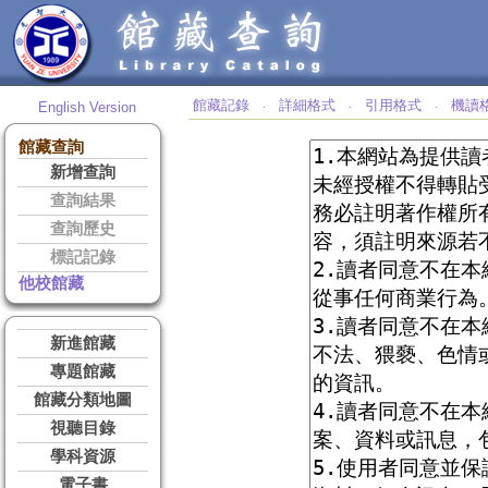
館藏記錄
詳細格式
引用格式
機讀
English Version
‧
‧
‧
館藏查詢
新增查詢
查詢結果
查詢歷史
標記記錄
他校館藏
新進館藏
專題館藏
館藏分類地圖
視聽目錄
學科資源
電子書