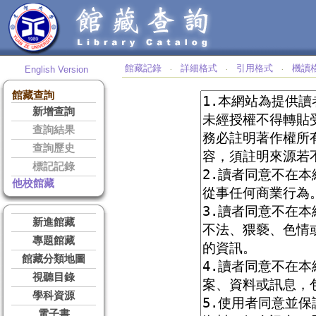
館藏記錄
詳細格式
引用格式
機讀
English Version
‧
‧
‧
館藏查詢
新增查詢
查詢結果
查詢歷史
標記記錄
他校館藏
新進館藏
專題館藏
館藏分類地圖
視聽目錄
學科資源
電子書