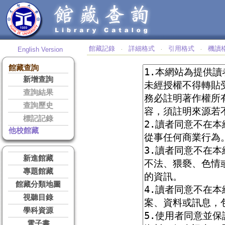
館藏記錄
詳細格式
引用格式
機讀
English Version
‧
‧
‧
館藏查詢
新增查詢
查詢結果
查詢歷史
標記記錄
他校館藏
新進館藏
專題館藏
館藏分類地圖
視聽目錄
學科資源
電子書