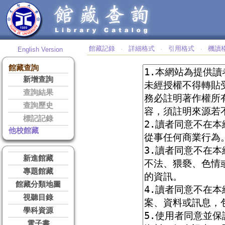
館藏記錄
詳細格式
引用格式
機讀
English Version
‧
‧
‧
館藏查詢
新增查詢
查詢結果
查詢歷史
標記記錄
他校館藏
新進館藏
專題館藏
館藏分類地圖
視聽目錄
學科資源
電子書