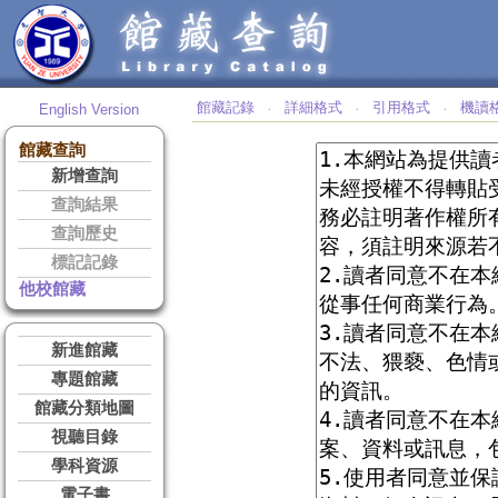
館藏記錄
詳細格式
引用格式
機讀
English Version
‧
‧
‧
館藏查詢
新增查詢
查詢結果
查詢歷史
標記記錄
他校館藏
新進館藏
專題館藏
館藏分類地圖
視聽目錄
學科資源
電子書