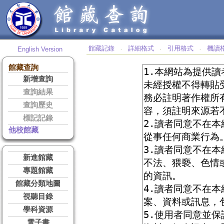
館藏記錄
詳細格式
引用格式
機讀
English Version
‧
‧
‧
館藏查詢
新增查詢
查詢結果
查詢歷史
標記記錄
他校館藏
新進館藏
專題館藏
館藏分類地圖
視聽目錄
學科資源
電子書