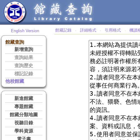
館藏記錄
詳細格式
引用格式
機讀
English Version
‧
‧
‧
館藏查詢
新增查詢
查詢結果
查詢歷史
標記記錄
他校館藏
新進館藏
專題館藏
館藏分類地圖
視聽目錄
學科資源
電子書