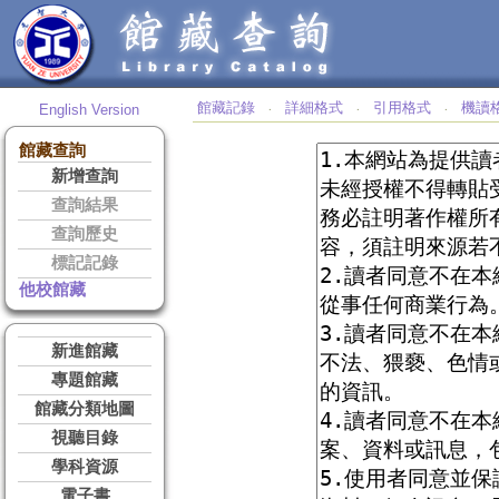
館藏記錄
詳細格式
引用格式
機讀
English Version
‧
‧
‧
館藏查詢
新增查詢
查詢結果
查詢歷史
標記記錄
他校館藏
新進館藏
專題館藏
館藏分類地圖
視聽目錄
學科資源
電子書