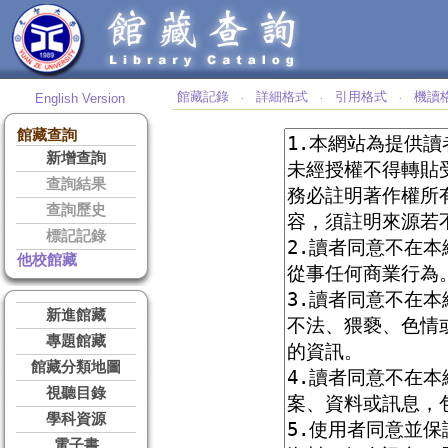
館藏記錄
詳細格式
引用格式
機讀
English Version
‧
‧
‧
館藏查詢
新增查詢
查詢結果
查詢歷史
標記記錄
他校館藏
新進館藏
專題館藏
館藏分類地圖
視聽目錄
學科資源
電子書