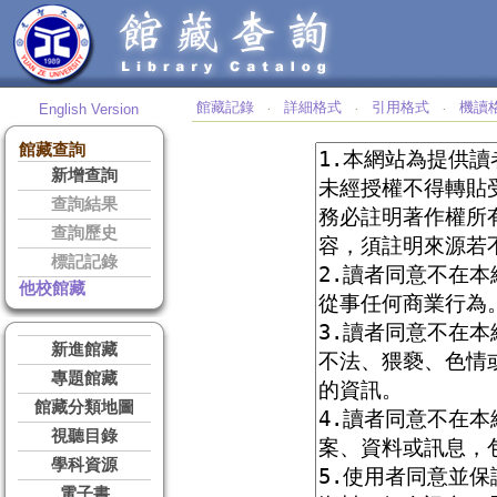
館藏記錄
詳細格式
引用格式
機讀
English Version
‧
‧
‧
館藏查詢
新增查詢
查詢結果
查詢歷史
標記記錄
他校館藏
新進館藏
專題館藏
館藏分類地圖
視聽目錄
學科資源
電子書