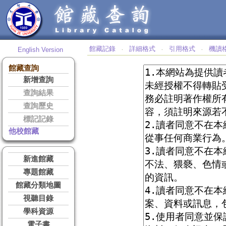
館藏記錄
詳細格式
引用格式
機讀
English Version
‧
‧
‧
館藏查詢
新增查詢
查詢結果
查詢歷史
標記記錄
他校館藏
新進館藏
專題館藏
館藏分類地圖
視聽目錄
學科資源
電子書