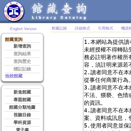
館藏記錄
詳細格式
引用格式
機讀
English Version
‧
‧
‧
館藏查詢
新增查詢
查詢結果
查詢歷史
標記記錄
他校館藏
新進館藏
專題館藏
館藏分類地圖
視聽目錄
學科資源
電子書