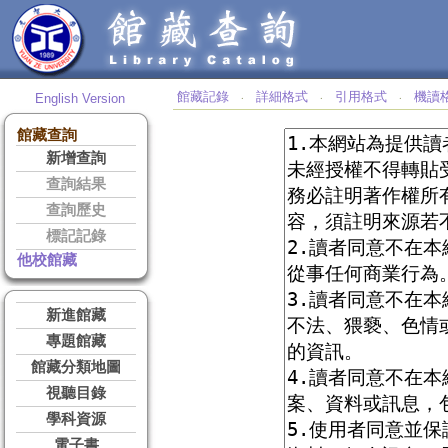
館藏記錄
詳細格式
引用格式
機讀
English Version
‧
‧
‧
館藏查詢
新增查詢
查詢結果
查詢歷史
標記記錄
他校館藏
新進館藏
專題館藏
館藏分類地圖
視聽目錄
學科資源
電子書