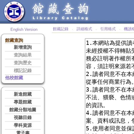
館藏記錄
詳細格式
引用格式
機讀
English Version
‧
‧
‧
館藏查詢
新增查詢
查詢結果
查詢歷史
標記記錄
他校館藏
新進館藏
專題館藏
館藏分類地圖
視聽目錄
學科資源
電子書