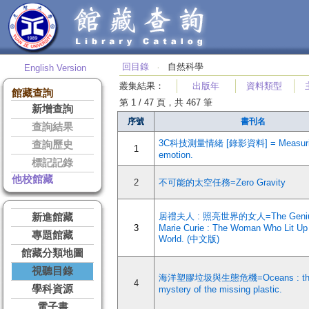
回目錄
自然科學
English Version
‧
叢集結果
：
出版年
資料類型
館藏查詢
第 1 / 47 頁，共 467 筆
新增查詢
序號
書刊名
查詢結果
3C科技測量情緒 [錄影資料] = Measuri
查詢歷史
1
emotion.
標記記錄
他校館藏
2
不可能的太空任務=Zero Gravity
居禮夫人 : 照亮世界的女人=The Geniu
新進館藏
3
Marie Curie : The Woman Who Lit Up
專題館藏
World. (中文版)
館藏分類地圖
視聽目錄
海洋塑膠垃圾與生態危機=Oceans : th
4
學科資源
mystery of the missing plastic.
電子書