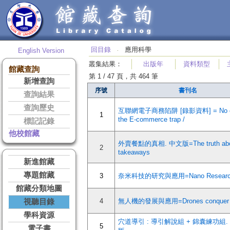
回目錄
應用科學
English Version
‧
叢集結果
：
出版年
資料類型
館藏查詢
第 1 / 47 頁，共 464 筆
新增查詢
序號
書刊名
查詢結果
查詢歷史
互聯網電子商務陷阱 [錄影資料] = No es
1
the E-commerce trap /
標記記錄
他校館藏
外賣餐點的真相. 中文版=The truth abo
2
takeaways
新進館藏
專題館藏
3
奈米科技的研究與應用=Nano Researc
館藏分類地圖
4
無人機的發展與應用=Drones conquer t
視聽目錄
學科資源
穴道導引 : 導引解說組 + 錦囊練功組
5
電子書