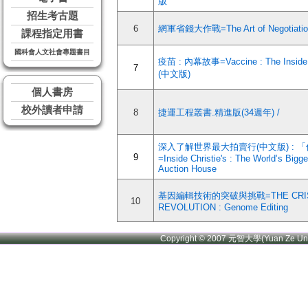
版
招生考古題
6
網軍省錢大作戰=The Art of Negotiatio
課程指定用書
國科會人文社會專題書目
疫苗 : 內幕故事=Vaccine : The Inside 
7
(中文版)
個人書房
校外讀者申請
8
捷運工程叢書.精進版(34週年) /
深入了解世界最大拍賣行(中文版) : 
9
=Inside Christie's : The World’s Bigge
Auction House
基因編輯技術的突破與挑戰=THE CRI
10
REVOLUTION : Genome Editing
Copyright © 2007 元智大學(Yuan Ze U