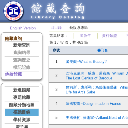
回目錄
藝設系專區
English Version
‧
叢集結果
：
出版年
資料類型
館藏查詢
第 1 / 47 頁，共 463 筆
新增查詢
序號
書刊名
查詢結果
查詢歷史
1
審美觀=What is Beauty?
標記記錄
巴洛克遺珠 : 威廉．道布森=William Do
他校館藏
2
The Lost Genius of Baroque
詹姆斯．惠斯勒 : 為藝術而藝術=Whistl
3
新進館藏
Life for Art's Sake
專題館藏
4
法國製造=Design made in France
館藏分類地圖
視聽目錄
5
美國藝術. 藝術家=Artland:Best of Arti
學科資源
電子書