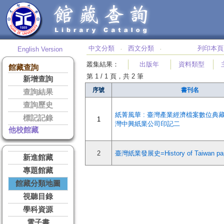
中文分類
西文分類
列印本頁
English Version
‧
‧
叢集結果
：
出版年
資料類型
館藏查詢
第 1 / 1 頁，共 2 筆
新增查詢
序號
書刊名
查詢結果
查詢歷史
紙菁風華 : 臺灣產業經濟檔案數位典藏
標記記錄
1
灣中興紙業公司印記二
他校館藏
2
臺灣紙業發展史=History of Taiwan pape
新進館藏
專題館藏
館藏分類地圖
視聽目錄
學科資源
電子書