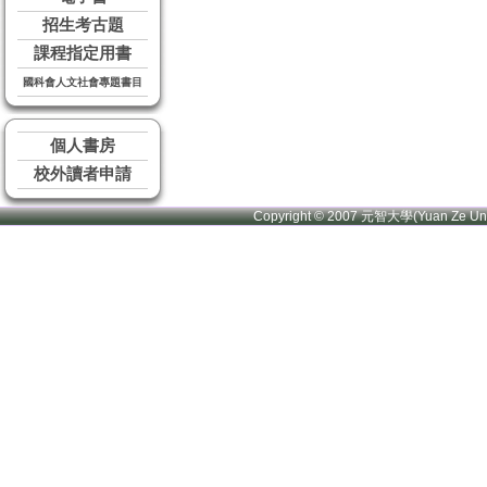
招生考古題
課程指定用書
國科會人文社會專題書目
個人書房
校外讀者申請
Copyright © 2007 元智大學(Yuan Ze U