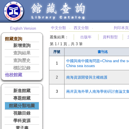
中文分類
西文分類
列印本頁
English Version
‧
‧
叢集結果
：
出版年
資料類型
館藏查詢
第 1 / 1 頁，共 3 筆
新增查詢
序號
書刊名
查詢結果
查詢歷史
中國與南中國海問題=China and the so
1
China sea issues
標記記錄
他校館藏
2
南海資源開發與主權維護
新進館藏
3
兩岸及海外華人南海學術硏討會論文
專題館藏
館藏分類地圖
視聽目錄
學科資源
電子書