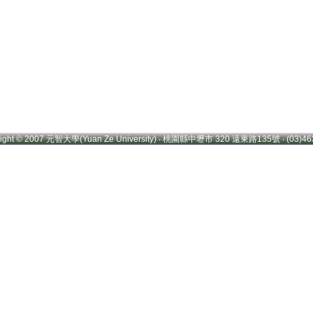
right © 2007 元智大學(Yuan Ze University) ‧ 桃園縣中壢市 320 遠東路135號 ‧ (03)46