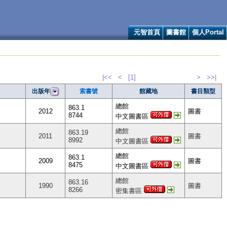
元智首頁
圖書館
個人Portal
|<<
<
[1]
>
>>|
索書號
館藏地
書目類型
出版年
總館
863.1
2012
圖書
8744
中文圖書區
總館
863.19
2011
圖書
8992
中文圖書區
總館
863.1
2009
圖書
8475
中文圖書區
總館
863.16
1990
圖書
8266
密集書區