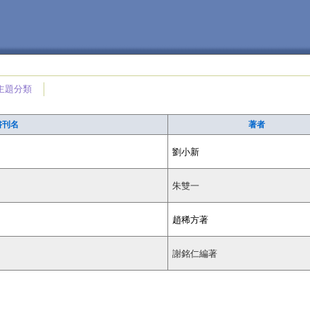
主題分類
書刊名
著者
劉小新
朱雙一
趙稀方著
謝銘仁編著