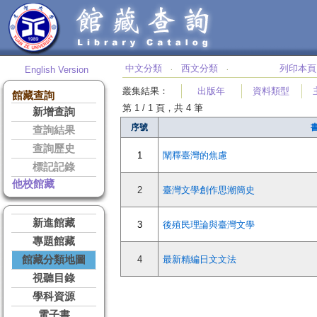
中文分類
西文分類
列印本頁
English Version
‧
‧
叢集結果
：
出版年
資料類型
館藏查詢
第 1 / 1 頁，共 4 筆
新增查詢
序號
查詢結果
查詢歷史
1
闡釋臺灣的焦慮
標記記錄
他校館藏
2
臺灣文學創作思潮簡史
新進館藏
3
後殖民理論與臺灣文學
專題館藏
館藏分類地圖
4
最新精編日文文法
視聽目錄
學科資源
電子書