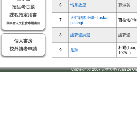
6
情系故里
蘇淑英
招生考古題
課程指定用書
天虹戰隊小學=Laskar
7
西拉塔(Hira
pelangi
國科會人文社會專題書目
8
謝夢涵詩選
謝夢涵
個人書房
杜爾(Toer, 
校外讀者申請
9
足跡
1925- )
Copyright © 2007 元智大學(Yuan Ze U