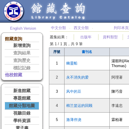
中文分類
西文分類
列印本頁
English Version
‧
‧
叢集結果
：
出版年
資料類型
館藏查詢
第 1 / 1 頁，共 9 筆
新增查詢
序號
書刊名
查詢結果
查詢歷史
湯順利(Alex
1
幽靈船
Thomas)
標記記錄
他校館藏
2
永不消失的爱
阿理著
新進館藏
3
风中的豆
陳巧音
專題館藏
館藏分類地圖
4
棉兰篮运的回顾
李遠忠
視聽目錄
5
激薄停浇
霖柏著
學科資源
電子書