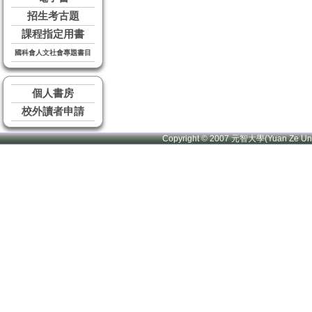
招生考古題
課程指定用書
國科會人文社會專題書目
個人書房
校外讀者申請
Copyright © 2007 元智大學(Yuan Ze U