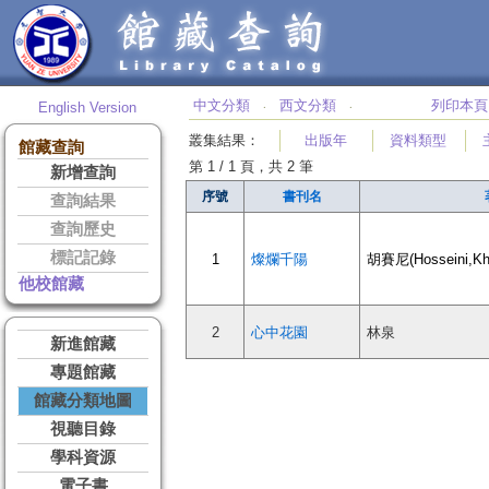
中文分類
西文分類
列印本頁
English Version
‧
‧
叢集結果
：
出版年
資料類型
館藏查詢
第 1 / 1 頁，共 2 筆
新增查詢
序號
書刊名
查詢結果
查詢歷史
標記記錄
1
燦爛千陽
胡賽尼(Hosseini,Kh
他校館藏
2
心中花園
林泉
新進館藏
專題館藏
館藏分類地圖
視聽目錄
學科資源
電子書