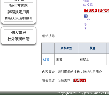
禮品
南投縣
招生考古題
課程指定用書
國科會人文社會專題書目
分
享
▼
個人書房
網站搜尋
校外讀者申請
資料類型
狀態
找書
圖書
在架上
內容簡介
請利用網站搜尋，連結內容簡介
讀者書評
尚無書評，
Copyright © 2007 元智大學(Yuan Ze U