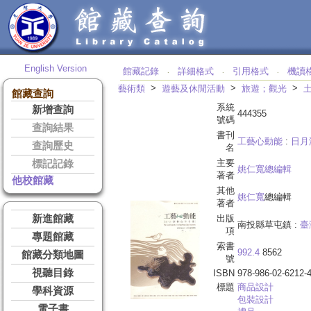
English Version
館藏記錄
詳細格式
引用格式
機讀
‧
‧
‧
>
>
>
藝術類
遊藝及休閒活動
旅遊；觀光
館藏查詢
系統
新增查詢
444355
號碼
查詢結果
書刊
工藝心動能
:
日月
查詢歷史
名
主要
標記記錄
姚仁寬總編輯
著者
他校館藏
其他
姚仁寬
總編輯
著者
新進館藏
出版
南投縣草屯鎮 :
臺
項
專題館藏
索書
992.4
8562
館藏分類地圖
號
視聽目錄
ISBN
978-986-02-6212-
標題
商品設計
學科資源
包裝設計
電子書