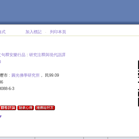
格式
加入標記
列印本頁
‧
文句釋安樂行品
:
研究注釋與現代語譯
修
壢市 :
圓光佛學研究所
， 民99.09
36
8088-6-3
▼