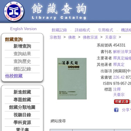
English Version
館藏記錄
詳細格式
引用格式
機讀
‧
‧
‧
>
>
>
>
宗教類
佛教
佛教宗派
天臺宗
館藏查詢
系統號碼
454331
新增查詢
書刊名
解析法華
查詢結果
主要著者
釋真定編
查詢歷史
其他著者
釋真定
標記記錄
出版項
[桃園縣]中
他校館藏
索書號
226.42
87
ISBN
978-957-2
標題
注釋
新進館藏
天臺宗
專題館藏
館藏分類地圖
分享
視聽目錄
網站搜尋
學科資源
電子書