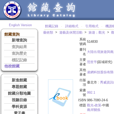
English Version
館藏記錄
詳細格式
引用格式
機讀
‧
‧
‧
>
>
>
藝術類
遊藝及休閒活動
旅遊；觀光
館藏查詢
系統
新增查詢
514830
號碼
查詢結果
書刊
大陸出境旅遊與兩
查詢歷史
名
主要
標記記錄
范世平
(區域研究)
著者
他校館藏
其他
凌網科技股份有限
著者
新進館藏
出版
臺北市 :
秀威資訊
項
專題館藏
索書
992.1
館藏分類地圖
號
視聽目錄
ISBN
986-7080-24-6
標題
觀光
-
政策
-中國
學科資源
兩岸關係
電子書