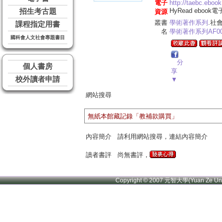
電子
http://taebc.eboo
HyRead ebook
招生考古題
資源
叢書
學術著作系列
.社
課程指定用書
名
學術著作系列
AF0
國科會人文社會專題書目
分
個人書房
享
校外讀者申請
▼
網站搜尋
無紙本館藏記錄「教補款購買」
內容簡介
請利用網站搜尋，連結內容簡介
讀者書評
尚無書評，
Copyright © 2007 元智大學(Yuan Ze U