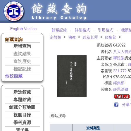
English Version
館藏記錄
詳細格式
引用格式
機讀
‧
‧
‧
>
>
>
>
宗教類
佛教
經及其釋
經集部
館藏查詢
系統號碼
642092
新增查詢
書刊名
八大人覺
查詢結果
主要著者
釋證嚴
講
查詢歷史
出版項
臺北市 :
標記記錄
索書號
221.772
8
他校館藏
ISBN
978-986-9
標題
經集部
叢書名
靜思法藏
新進館藏
專題館藏
分享
館藏分類地圖
視聽目錄
網站搜尋
學科資源
資料類型
電子書