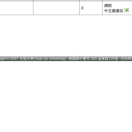
總館
0
中文圖書區
right © 2007 元智大學(Yuan Ze University) ‧ 桃園縣中壢市 320 遠東路135號 ‧ (03)46