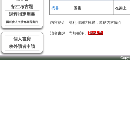
招生考古題
找書
圖書
在架上
課程指定用書
國科會人文社會專題書目
內容簡介
請利用網站搜尋，連結內容簡介
讀者書評
尚無書評，
個人書房
校外讀者申請
Copy