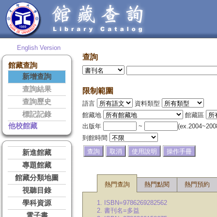
English Version
查詢
館藏查詢
新增查詢
查詢結果
限制範圍
查詢歷史
語言
資料類型
標記記錄
館藏地
館藏區
他校館藏
出版年
~
(ex.2004~200
到館時間
新進館藏
專題館藏
館藏分類地圖
熱門查詢
熱門點閱
熱門預約
視聽目錄
學科資源
1. ISBN=9786269282562
2. 書刊名=多益
電子書