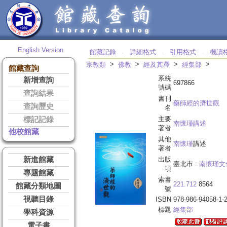
English Version
館藏記錄
詳細格式
引用格式
機讀
‧
‧
‧
>
>
>
>
宗教類
佛教
經及其釋
經集部
館藏查詢
系統
新增查詢
697866
號碼
查詢結果
書刊
藥師經的濟世觀
查詢歷史
名
主要
標記記錄
南懷瑾講述
著者
他校館藏
其他
南懷瑾
講述
著者
新進館藏
出版
臺北市 :
南懷瑾文
項
專題館藏
索書
221.712
8564
館藏分類地圖
號
視聽目錄
ISBN
978-986-94058-1-
標題
經集部
學科資源
電子書