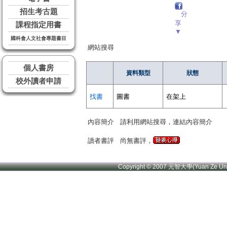
招生考古題
分
享
課程指定用書
▼
國科會人文社會專題書目
網站搜尋
個人書房
資料類型
狀態
校外讀者申請
找書
圖書
在架上
內容簡介
請利用網站搜尋，連結內容簡介
讀者書評
尚無書評，
Copyright © 2007 元智大學(Yuan Ze U