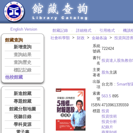
English Version
館藏記錄
詳細格式
引用格式
機讀
‧
‧
‧
>
>
>
社會科學類
財政
金融各論
投資與證
館藏查詢
系統
新增查詢
722424
號碼
查詢結果
書刊
投資達人股魚教你
查詢歷史
名
主要
標記記錄
股魚
主講
著者
他校館藏
出版
台北市 :
Smart智
項
新進館藏
索書
563.5
895
號
專題館藏
ISBN
4710961335559
館藏分類地圖
標題
投資
投資技術
視聽目錄
投資分析
學科資源
紀錄片
電子書
商業財經