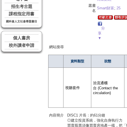
叢書
招生考古題
Smart財富
;
25
名
課程指定用書
國科會人文社會專題書目
分
享
個人書房
▼
校外讀者申請
網站搜尋
資料類型
狀態
洽流通櫃
視聽套件
台 (Contact the
circulation)
內容簡介
DISC1 片長：約61分鐘
◎建立投資系統，強化自身執行力
買賣股票須像買賣房地產一樣，把「