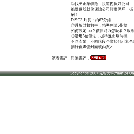
◎找出企業特徵，快速挖掘好公司
挑選個股就像保險公司篩選保戶一樣
酬！
DISC2 片長：約67分鐘
◎透析財報數字，精準判讀5指標
如何設定roe？償債能力怎麼看？
◎活用3估價法，抓準進出場時機
不同產業、不同階段企業如何計算合
摘錄自媒體封面或內頁>
讀者書評
尚無書評，
Copyright © 2007 元智大學(Yuan Ze U