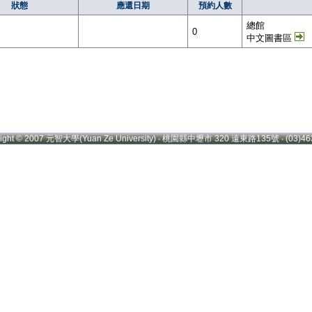
狀態
應還日期
預約人數
總館
0
中文圖書區
right © 2007 元智大學(Yuan Ze University) ‧ 桃園縣中壢市 320 遠東路135號 ‧ (03)46