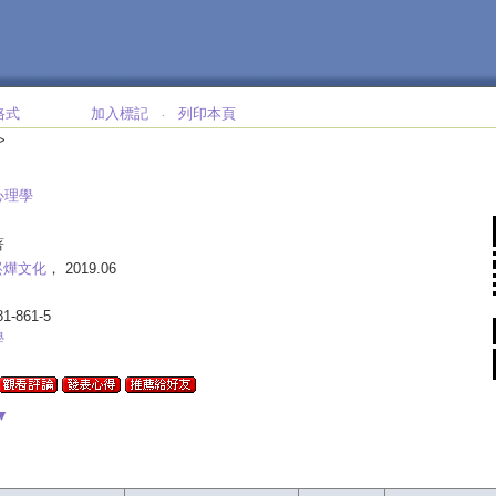
格式
加入標記
列印本頁
‧
>
心理學
著
崧燁文化
， 2019.06
81-861-5
學
▼