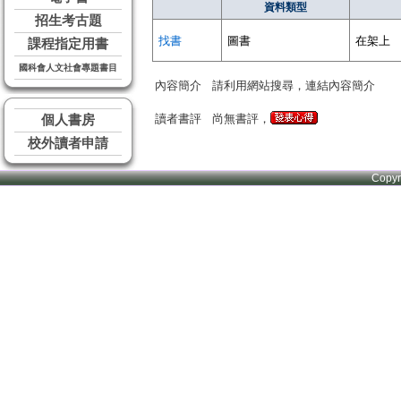
資料類型
招生考古題
找書
圖書
在架上
課程指定用書
國科會人文社會專題書目
內容簡介
請利用網站搜尋，連結內容簡介
讀者書評
尚無書評，
個人書房
校外讀者申請
Copy