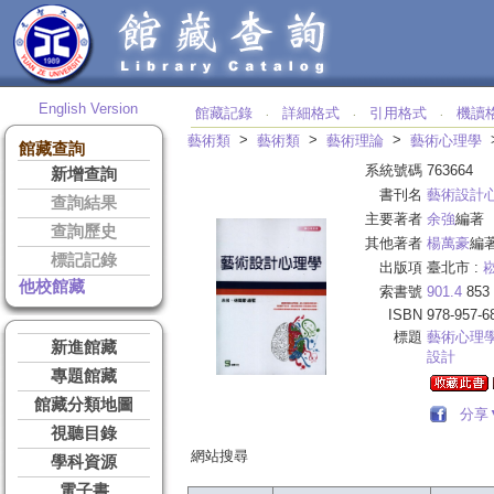
English Version
館藏記錄
詳細格式
引用格式
機讀
‧
‧
‧
>
>
>
藝術類
藝術類
藝術理論
藝術心理學
館藏查詢
系統號碼
763664
新增查詢
書刊名
藝術設計
查詢結果
主要著者
余強
編著
查詢歷史
其他著者
楊萬豪
編
標記記錄
出版項
臺北市 :
他校館藏
索書號
901.4
853
ISBN
978-957-6
標題
藝術心理
新進館藏
設計
專題館藏
館藏分類地圖
分享
視聽目錄
網站搜尋
學科資源
電子書