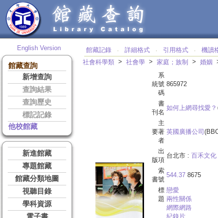
English Version
館藏記錄
詳細格式
引用格式
機讀
‧
‧
‧
>
>
>
社會科學類
社會學
家庭；族制
婚姻
館藏查詢
系
新增查詢
統號
865972
查詢結果
碼
查詢歷史
書
如何上網尋找愛？
刊名
標記記錄
主
他校館藏
要著
英國廣播公司
(BB
者
出
新進館藏
台北市 :
百禾文化
版項
專題館藏
索
544.37
8675
館藏分類地圖
書號
標
戀愛
視聽目錄
題
兩性關係
學科資源
網際網路
電子書
紀錄片