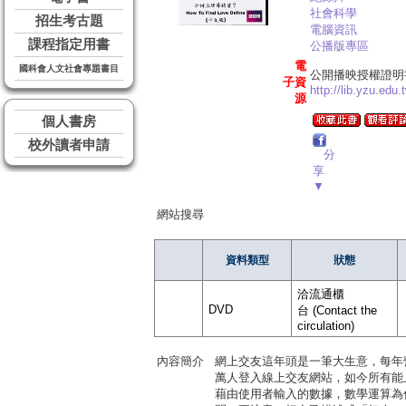
社會科學
招生考古題
電腦資訊
課程指定用書
公播版專區
電
國科會人文社會專題書目
公開播映授權證明
子資
http://lib.yzu.ed
源
個人書房
校外讀者申請
分
享
▼
網站搜尋
資料類型
狀態
洽流通櫃
DVD
台 (Contact the
circulation)
內容簡介
網上交友這年頭是一筆大生意，每年
萬人登入線上交友網站，如今所有能
藉由使用者輸入的數據，數學運算為