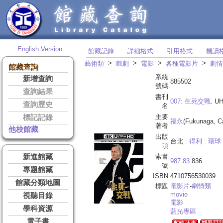
English Version
館藏記錄
詳細格式
引用格式
機讀
‧
‧
‧
>
>
>
>
藝術類
戲劇
電影
各種電影片
劇情
館藏查詢
系統
新增查詢
885502
號碼
查詢結果
書刊
007: 生死交戰
. 
查詢歷史
名
主要
標記記錄
福永
(Fukunaga, C
著者
他校館藏
出版
台北 :
得利
:
環球
項
新進館藏
索書
987.83
836
號
專題館藏
ISBN
4710756530039
館藏分類地圖
標題
電影片
-
劇情類
movie
視聽目錄
電影
學科資源
藍光專區
電子書