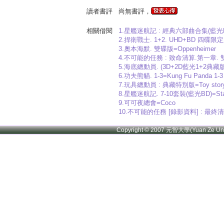
讀者書評
尚無書評，
相關借閱
1.星艦迷航記 : 經典六部曲合集(藍光BD)=Star T
2.捍衛戰士. 1+2. UHD+BD 四碟限定版=T
3.奧本海默. 雙碟版=Oppenheimer
4.不可能的任務 : 致命清算.第一章. 雙碟限定版=
5.海底總動員. (3D+2D藍光1+2典藏版)=Find
6.功夫熊貓. 1-3=Kung Fu Panda 1-3 C
7.玩具總動員 : 典藏特別版=Toy stor
8.星艦迷航記. 7-10套裝(藍光BD)=Star Trek
9.可可夜總會=Coco
10.不可能的任務 [錄影資料] : 最終清算 = Mi
Copyright © 2007 元智大學(Yuan Ze U