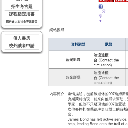
招生考古題
分
課程指定用書
享
▼
國科會人文社會專題書目
網站搜尋
個人書房
資料類型
狀態
校外讀者申請
洽流通櫃
藍光影碟
台 (Contact the
circulation)
洽流通櫃
藍光影碟
台 (Contact the
circulation)
內容簡介
劇情描述，從前線退休的007詹姆斯
克斯萊特出現，前來向他尋求幫助，
學家，但他不只發現他的007位置
次他要掙扎在瑪德琳史旺博士的背叛(蕾
脅。
James Bond has left active service. H
help, leading Bond onto the trai