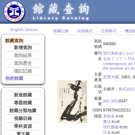
English Version
館藏記錄
詳細格式
引用格式
機讀
‧
‧
‧
館藏查詢
系統
946990
號碼
新增查詢
書刊
現代美術史におけ
查詢結果
名
をめぐって = The repo
查詢歷史
contemporary art h
the postwar art wo
標記記錄
主要
宮津大輔,
1963-
他校館藏
著者
出版
京都市 :
株式会社
項
新進館藏
索書
942.0931
8347
專題館藏
號
ISBN
9784784220212
館藏分類地圖
標題
美術史
-lcstt.
視聽目錄
書法
-lcstt.
學科資源
現代藝術
-lcstt.
日本
-lcstt.
電子書