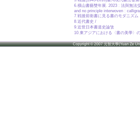
6.橫山書藝雙年展. 2023 : 法與無法交織的年代
and no principle interwoven : calligr
7.戦後前衛書に見る書のモダニズム 
8.近代書史 /
9.近世日本書道史論攷
10.東アジアにおける〈書の美學〉の傳統と變容 = Tra
Copyright © 2007 元智大學(Yuan Ze U