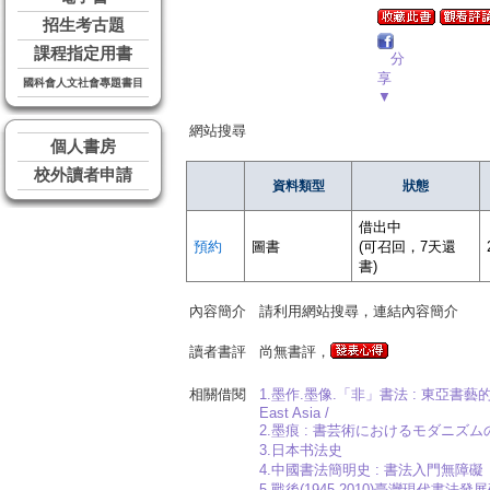
招生考古題
課程指定用書
分
享
國科會人文社會專題書目
▼
網站搜尋
個人書房
校外讀者申請
資料類型
狀態
借出中
預約
圖書
(可召回，7天還
書)
內容簡介
請利用網站搜尋，連結內容簡介
讀者書評
尚無書評，
相關借閱
1.墨作.墨像.「非」書法 : 東亞書藝的當代性 = Ink 
East Asia /
2.墨痕 : 書芸術におけるモダニズム
3.日本书法史
4.中國書法簡明史 : 書法入門無障礙
5.戰後(1945-2010)臺灣現代書法發