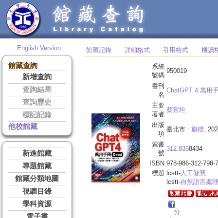
English Version
館藏記錄
詳細格式
引用格式
機讀
‧
‧
‧
館藏查詢
系統
950019
號碼
新增查詢
書刊
查詢結果
ChatGPT 4 萬用手
名
查詢歷史
主要
蔡宜坦
著者
標記記錄
出版
他校館藏
臺北市 :
旗標,
202
項
索書
312.835
8434
新進館藏
號
ISBN
978-986-312-798-
專題館藏
標題
lcstt-
人工智慧
館藏分類地圖
lcstt-
自然語言處
視聽目錄
學科資源
分
電子書