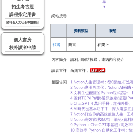
享
招生考古題
▼
課程指定用書
網站搜尋
國科會人文社會專題書目
資料類型
狀態
個人書房
找書
圖書
在架上
校外讀者申請
內容簡介
請利用網站搜尋，連結內容簡介
讀者書評
尚無書評，
相關借閱
1.Notion人生管理術 : 從0開始,打造
2.Notion應用再進化 : Notion AI輔
3.文科生也能懂的Python程式設計 :
4.圖解TCP/IP網路通訊協定(涵蓋IPv6
5.ChatGPT 4 萬用手冊 : 超強外掛、Prom
6.AI時代從基本功下手 : 深入電腦
7.Notion打造你的高效數位人生 : 
8.Notion高效管理250招 : 筆
9.Python + ChatGPT零基礎
10.高效率 Python 自動化工作術 : 